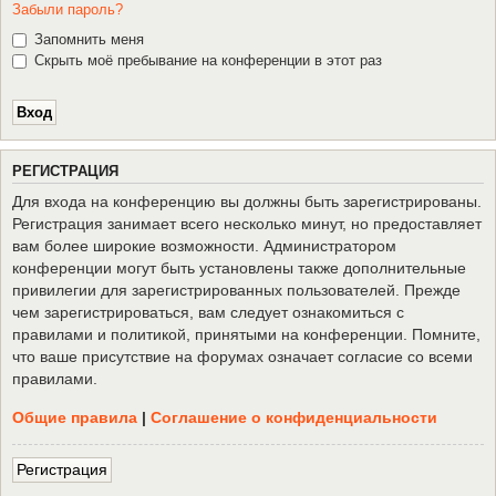
Забыли пароль?
Запомнить меня
Скрыть моё пребывание на конференции в этот раз
Р
Е
Г
И
С
Т
Р
А
Ц
И
Я
Для входа на конференцию вы должны быть зарегистрированы.
Регистрация занимает всего несколько минут, но предоставляет
вам более широкие возможности. Администратором
конференции могут быть установлены также дополнительные
привилегии для зарегистрированных пользователей. Прежде
чем зарегистрироваться, вам следует ознакомиться с
правилами и политикой, принятыми на конференции. Помните,
что ваше присутствие на форумах означает согласие со всеми
правилами.
Общие правила
|
Соглашение о конфиденциальности
Р
е
г
и
с
т
р
а
ц
и
я