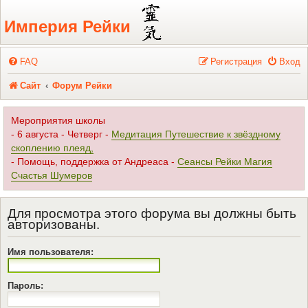
Регистрация
Империя Рейки
FAQ
Р
е
г
и
с
т
р
а
ц
и
я
Вход
Сайт
Форум Рейки
Мероприятия школы
- 6 августа - Четверг -
Медитация Путешествие к звёздному
скоплению плеяд,
- Помощь, поддержка от Андреаса -
Сеансы Рейки Магия
Счастья Шумеров
Для просмотра этого форума вы должны быть
авторизованы.
Имя пользователя:
Пароль: