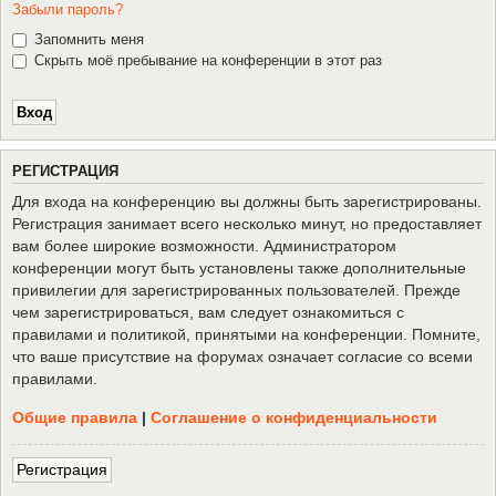
Забыли пароль?
Запомнить меня
Скрыть моё пребывание на конференции в этот раз
Р
Е
Г
И
С
Т
Р
А
Ц
И
Я
Для входа на конференцию вы должны быть зарегистрированы.
Регистрация занимает всего несколько минут, но предоставляет
вам более широкие возможности. Администратором
конференции могут быть установлены также дополнительные
привилегии для зарегистрированных пользователей. Прежде
чем зарегистрироваться, вам следует ознакомиться с
правилами и политикой, принятыми на конференции. Помните,
что ваше присутствие на форумах означает согласие со всеми
правилами.
Общие правила
|
Соглашение о конфиденциальности
Р
е
г
и
с
т
р
а
ц
и
я