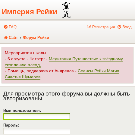
Регистрация
Империя Рейки
FAQ
Р
е
г
и
с
т
р
а
ц
и
я
Вход
Сайт
Форум Рейки
Мероприятия школы
- 6 августа - Четверг -
Медитация Путешествие к звёздному
скоплению плеяд,
- Помощь, поддержка от Андреаса -
Сеансы Рейки Магия
Счастья Шумеров
Для просмотра этого форума вы должны быть
авторизованы.
Имя пользователя:
Пароль: