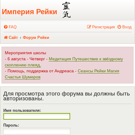
Регистрация
Империя Рейки
FAQ
Р
е
г
и
с
т
р
а
ц
и
я
Вход
Сайт
Форум Рейки
Мероприятия школы
- 6 августа - Четверг -
Медитация Путешествие к звёздному
скоплению плеяд,
- Помощь, поддержка от Андреаса -
Сеансы Рейки Магия
Счастья Шумеров
Для просмотра этого форума вы должны быть
авторизованы.
Имя пользователя:
Пароль: