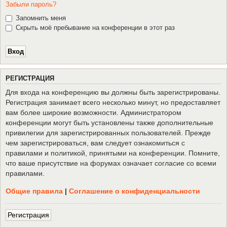
Забыли пароль?
Запомнить меня
Скрыть моё пребывание на конференции в этот раз
Р
Е
Г
И
С
Т
Р
А
Ц
И
Я
Для входа на конференцию вы должны быть зарегистрированы.
Регистрация занимает всего несколько минут, но предоставляет
вам более широкие возможности. Администратором
конференции могут быть установлены также дополнительные
привилегии для зарегистрированных пользователей. Прежде
чем зарегистрироваться, вам следует ознакомиться с
правилами и политикой, принятыми на конференции. Помните,
что ваше присутствие на форумах означает согласие со всеми
правилами.
Общие правила
|
Соглашение о конфиденциальности
Р
е
г
и
с
т
р
а
ц
и
я