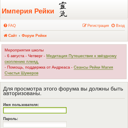
Регистрация
Империя Рейки
FAQ
Р
е
г
и
с
т
р
а
ц
и
я
Вход
Сайт
Форум Рейки
Мероприятия школы
- 6 августа - Четверг -
Медитация Путешествие к звёздному
скоплению плеяд,
- Помощь, поддержка от Андреаса -
Сеансы Рейки Магия
Счастья Шумеров
Для просмотра этого форума вы должны быть
авторизованы.
Имя пользователя:
Пароль: