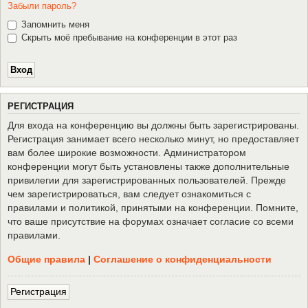
Забыли пароль?
Запомнить меня
Скрыть моё пребывание на конференции в этот раз
Р
Е
Г
И
С
Т
Р
А
Ц
И
Я
Для входа на конференцию вы должны быть зарегистрированы.
Регистрация занимает всего несколько минут, но предоставляет
вам более широкие возможности. Администратором
конференции могут быть установлены также дополнительные
привилегии для зарегистрированных пользователей. Прежде
чем зарегистрироваться, вам следует ознакомиться с
правилами и политикой, принятыми на конференции. Помните,
что ваше присутствие на форумах означает согласие со всеми
правилами.
Общие правила
|
Соглашение о конфиденциальности
Р
е
г
и
с
т
р
а
ц
и
я