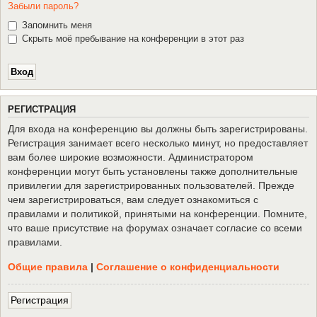
Забыли пароль?
Запомнить меня
Скрыть моё пребывание на конференции в этот раз
Р
Е
Г
И
С
Т
Р
А
Ц
И
Я
Для входа на конференцию вы должны быть зарегистрированы.
Регистрация занимает всего несколько минут, но предоставляет
вам более широкие возможности. Администратором
конференции могут быть установлены также дополнительные
привилегии для зарегистрированных пользователей. Прежде
чем зарегистрироваться, вам следует ознакомиться с
правилами и политикой, принятыми на конференции. Помните,
что ваше присутствие на форумах означает согласие со всеми
правилами.
Общие правила
|
Соглашение о конфиденциальности
Р
е
г
и
с
т
р
а
ц
и
я