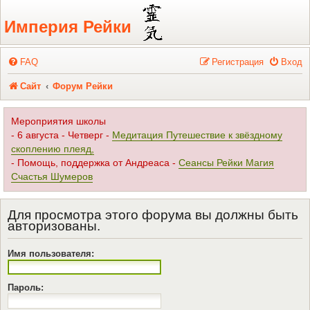
Регистрация
Империя Рейки
FAQ
Р
е
г
и
с
т
р
а
ц
и
я
Вход
Сайт
Форум Рейки
Мероприятия школы
- 6 августа - Четверг -
Медитация Путешествие к звёздному
скоплению плеяд,
- Помощь, поддержка от Андреаса -
Сеансы Рейки Магия
Счастья Шумеров
Для просмотра этого форума вы должны быть
авторизованы.
Имя пользователя:
Пароль: