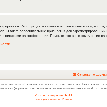
трированы. Регистрация занимает всего несколько минут, но пре
лены также дополнительные привилегии для зарегистрированных п
й, принятыми на конференции. Помните, что ваше присутствие на 
ьности
С
в
я
з
а
т
ь
с
я
с
а
д
м
и
н
и
азмещенные (контент), авторские и уникальны. Все права защищены. Полное или частично
иперссылки (не редирект и не закрыта от индексации поисковиками) на наш сайт, и с пис
Моды и расширения phpBB
Конфиденциальность
|
Правила