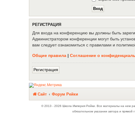
Р
Е
Г
И
С
Т
Р
А
Ц
И
Я
Для входа на конференцию вы должны быть зарегис
Администратором конференции могут быть установ
вам следует ознакомиться с правилами и политико
Общие правила
|
Соглашение о конфиденциал
Р
е
г
и
с
т
р
а
ц
и
я
Связаться с
Сайт
Форум Рейки
администрацией
© 2013 - 2026 Школа Империя Рейки. Все материалы на нем р
обязательном указании автора и прямой г