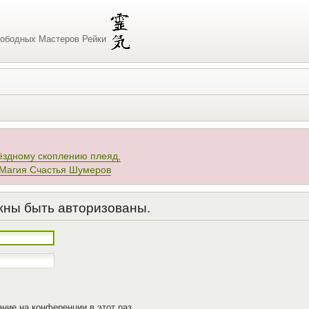
ободных Мастеров Рейки
ёздному скоплению плеяд,
 Магия Счастья Шумеров
жны быть авторизованы.
ние на конференции в этот раз