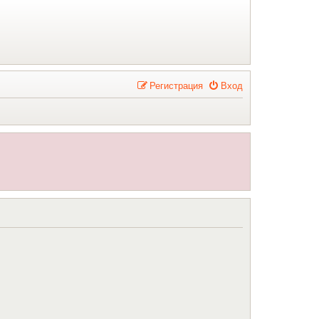
Р
е
г
и
с
т
р
а
ц
и
я
Вход