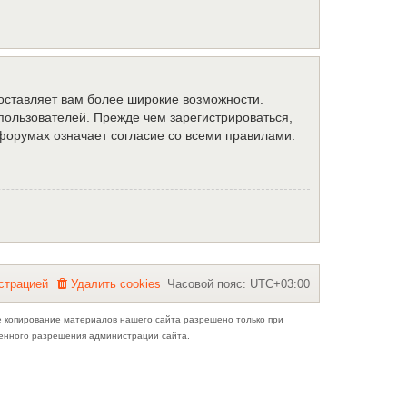
доставляет вам более широкие возможности.
ользователей. Прежде чем зарегистрироваться,
форумах означает согласие со всеми правилами.
с
т
р
а
ц
и
е
й
Удалить cookies
Часовой пояс:
UTC+03:00
е копирование материалов нашего сайта разрешено только при
ьменного разрешения администрации сайта.