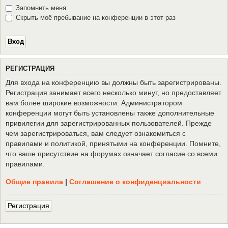
Запомнить меня
Скрыть моё пребывание на конференции в этот раз
Р
Е
Г
И
С
Т
Р
А
Ц
И
Я
Для входа на конференцию вы должны быть зарегистрированы.
Регистрация занимает всего несколько минут, но предоставляет
вам более широкие возможности. Администратором
конференции могут быть установлены также дополнительные
привилегии для зарегистрированных пользователей. Прежде
чем зарегистрироваться, вам следует ознакомиться с
правилами и политикой, принятыми на конференции. Помните,
что ваше присутствие на форумах означает согласие со всеми
правилами.
Общие правила
|
Соглашение о конфиденциальности
Р
е
г
и
с
т
р
а
ц
и
я