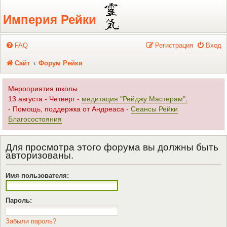
Регистрация
Империя Рейки
FAQ
Р
е
г
и
с
т
р
а
ц
и
я
Вход
Сайт
Форум Рейки
Мероприятия школы
13 августа - Четверг -
медитация "Рейджу Мастерам",
- Помощь, поддержка от Андреаса -
Сеансы Рейки
Благосостояния
Для просмотра этого форума вы должны быть
авторизованы.
Имя пользователя:
Пароль:
Забыли пароль?