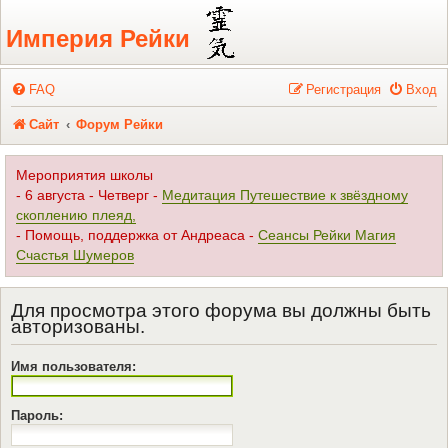
Регистрация
Империя Рейки
FAQ
Р
е
г
и
с
т
р
а
ц
и
я
Вход
Сайт
Форум Рейки
Мероприятия школы
- 6 августа - Четверг -
Медитация Путешествие к звёздному
скоплению плеяд,
- Помощь, поддержка от Андреаса -
Сеансы Рейки Магия
Счастья Шумеров
Для просмотра этого форума вы должны быть
авторизованы.
Имя пользователя:
Пароль: