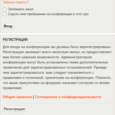
Забыли пароль?
Запомнить меня
Скрыть моё пребывание на конференции в этот раз
Р
Е
Г
И
С
Т
Р
А
Ц
И
Я
Для входа на конференцию вы должны быть зарегистрированы.
Регистрация занимает всего несколько минут, но предоставляет
вам более широкие возможности. Администратором
конференции могут быть установлены также дополнительные
привилегии для зарегистрированных пользователей. Прежде
чем зарегистрироваться, вам следует ознакомиться с
правилами и политикой, принятыми на конференции. Помните,
что ваше присутствие на форумах означает согласие со всеми
правилами.
Общие правила
|
Соглашение о конфиденциальности
Р
е
г
и
с
т
р
а
ц
и
я