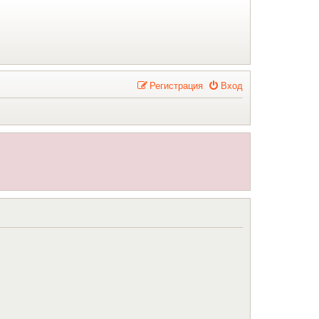
Р
е
г
и
с
т
р
а
ц
и
я
Вход