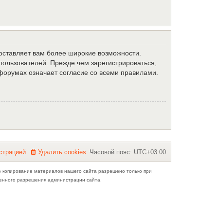
доставляет вам более широкие возможности.
ользователей. Прежде чем зарегистрироваться,
форумах означает согласие со всеми правилами.
с
т
р
а
ц
и
е
й
Удалить cookies
Часовой пояс:
UTC+03:00
е копирование материалов нашего сайта разрешено только при
ьменного разрешения администрации сайта.