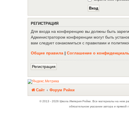
Р
Е
Г
И
С
Т
Р
А
Ц
И
Я
Для входа на конференцию вы должны быть зарегис
Администратором конференции могут быть установ
вам следует ознакомиться с правилами и политико
Общие правила
|
Соглашение о конфиденциал
Р
е
г
и
с
т
р
а
ц
и
я
Связаться с
Сайт
Форум Рейки
администрацией
© 2013 - 2026 Школа Империя Рейки. Все материалы на нем р
обязательном указании автора и прямой г