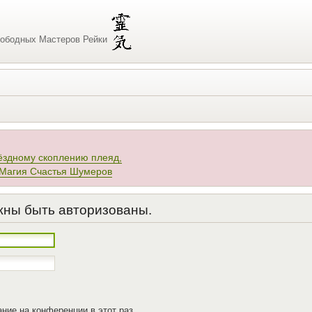
ободных Мастеров Рейки
ёздному скоплению плеяд,
 Магия Счастья Шумеров
жны быть авторизованы.
ние на конференции в этот раз