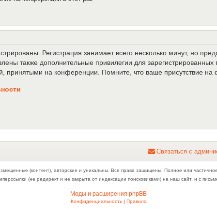
трированы. Регистрация занимает всего несколько минут, но пре
лены также дополнительные привилегии для зарегистрированных п
й, принятыми на конференции. Помните, что ваше присутствие на 
ьности
С
в
я
з
а
т
ь
с
я
с
а
д
м
и
н
и
азмещенные (контент), авторские и уникальны. Все права защищены. Полное или частично
иперссылки (не редирект и не закрыта от индексации поисковиками) на наш сайт, и с пис
Моды и расширения phpBB
Конфиденциальность
|
Правила