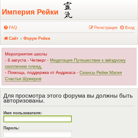
Регистрация
Империя Рейки
FAQ
Р
е
г
и
с
т
р
а
ц
и
я
Вход
Сайт
Форум Рейки
Мероприятия школы
- 6 августа - Четверг -
Медитация Путешествие к звёздному
скоплению плеяд,
- Помощь, поддержка от Андреаса -
Сеансы Рейки Магия
Счастья Шумеров
Для просмотра этого форума вы должны быть
авторизованы.
Имя пользователя:
Пароль: