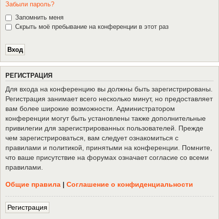
Забыли пароль?
Запомнить меня
Скрыть моё пребывание на конференции в этот раз
Р
Е
Г
И
С
Т
Р
А
Ц
И
Я
Для входа на конференцию вы должны быть зарегистрированы.
Регистрация занимает всего несколько минут, но предоставляет
вам более широкие возможности. Администратором
конференции могут быть установлены также дополнительные
привилегии для зарегистрированных пользователей. Прежде
чем зарегистрироваться, вам следует ознакомиться с
правилами и политикой, принятыми на конференции. Помните,
что ваше присутствие на форумах означает согласие со всеми
правилами.
Общие правила
|
Соглашение о конфиденциальности
Р
е
г
и
с
т
р
а
ц
и
я