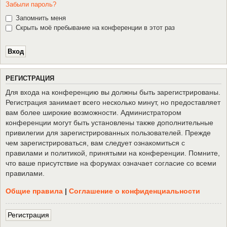
Забыли пароль?
Запомнить меня
Скрыть моё пребывание на конференции в этот раз
Р
Е
Г
И
С
Т
Р
А
Ц
И
Я
Для входа на конференцию вы должны быть зарегистрированы.
Регистрация занимает всего несколько минут, но предоставляет
вам более широкие возможности. Администратором
конференции могут быть установлены также дополнительные
привилегии для зарегистрированных пользователей. Прежде
чем зарегистрироваться, вам следует ознакомиться с
правилами и политикой, принятыми на конференции. Помните,
что ваше присутствие на форумах означает согласие со всеми
правилами.
Общие правила
|
Соглашение о конфиденциальности
Р
е
г
и
с
т
р
а
ц
и
я