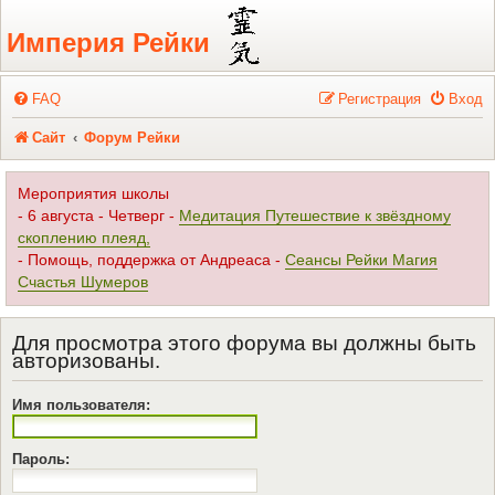
Регистрация
Империя Рейки
FAQ
Р
е
г
и
с
т
р
а
ц
и
я
Вход
Сайт
Форум Рейки
Мероприятия школы
- 6 августа - Четверг -
Медитация Путешествие к звёздному
скоплению плеяд,
- Помощь, поддержка от Андреаса -
Сеансы Рейки Магия
Счастья Шумеров
Для просмотра этого форума вы должны быть
авторизованы.
Имя пользователя:
Пароль: