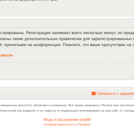
трированы. Регистрация занимает всего несколько минут, но пре
лены также дополнительные привилегии для зарегистрированных п
й, принятыми на конференции. Помните, что ваше присутствие на 
ьности
С
в
я
з
а
т
ь
с
я
с
а
д
м
и
н
и
азмещенные (контент), авторские и уникальны. Все права защищены. Полное или частично
иперссылки (не редирект и не закрыта от индексации поисковиками) на наш сайт, и с пис
Моды и расширения phpBB
Конфиденциальность
|
Правила