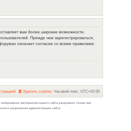
доставляет вам более широкие возможности.
ользователей. Прежде чем зарегистрироваться,
форумах означает согласие со всеми правилами.
с
т
р
а
ц
и
е
й
Удалить cookies
Часовой пояс:
UTC+03:00
е копирование материалов нашего сайта разрешено только при
ьменного разрешения администрации сайта.