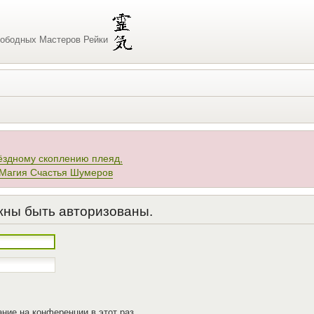
ободных Мастеров Рейки
ёздному скоплению плеяд,
 Магия Счастья Шумеров
жны быть авторизованы.
ние на конференции в этот раз