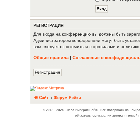
Р
Е
Г
И
С
Т
Р
А
Ц
И
Я
Для входа на конференцию вы должны быть зарегис
Администратором конференции могут быть установ
вам следует ознакомиться с правилами и политико
Общие правила
|
Соглашение о конфиденциал
Р
е
г
и
с
т
р
а
ц
и
я
Связаться с
Сайт
Форум Рейки
администрацией
© 2013 - 2026 Школа Империя Рейки. Все материалы на нем р
обязательном указании автора и прямой г