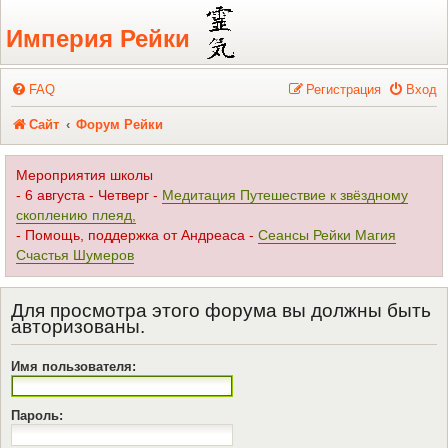
Регистрация
Империя Рейки
FAQ
Р
е
г
и
с
т
р
а
ц
и
я
Вход
Сайт
Форум Рейки
Мероприятия школы
- 6 августа - Четверг -
Медитация Путешествие к звёздному
скоплению плеяд,
- Помощь, поддержка от Андреаса -
Сеансы Рейки Магия
Счастья Шумеров
Для просмотра этого форума вы должны быть
авторизованы.
Имя пользователя:
Пароль: