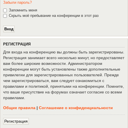
Забыли пароль?
Запомнить меня
Скрыть моё пребывание на конференции в этот раз
Р
Е
Г
И
С
Т
Р
А
Ц
И
Я
Для входа на конференцию вы должны быть зарегистрированы.
Регистрация занимает всего несколько минут, но предоставляет
вам более широкие возможности. Администратором
конференции могут быть установлены также дополнительные
привилегии для зарегистрированных пользователей. Прежде
чем зарегистрироваться, вам следует ознакомиться с
правилами и политикой, принятыми на конференции. Помните,
что ваше присутствие на форумах означает согласие со всеми
правилами.
Общие правила
|
Соглашение о конфиденциальности
Р
е
г
и
с
т
р
а
ц
и
я