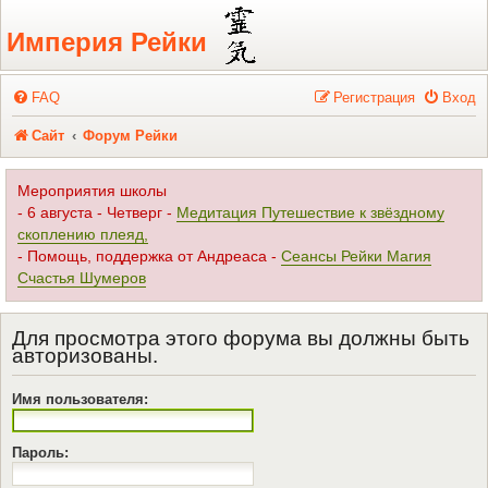
Регистрация
Империя Рейки
FAQ
Р
е
г
и
с
т
р
а
ц
и
я
Вход
Сайт
Форум Рейки
Мероприятия школы
- 6 августа - Четверг -
Медитация Путешествие к звёздному
скоплению плеяд,
- Помощь, поддержка от Андреаса -
Сеансы Рейки Магия
Счастья Шумеров
Для просмотра этого форума вы должны быть
авторизованы.
Имя пользователя:
Пароль: