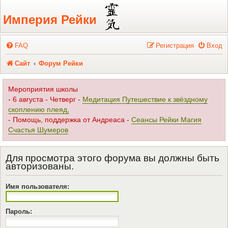
Регистрация
Империя Рейки
FAQ
Р
е
г
и
с
т
р
а
ц
и
я
Вход
Сайт
Форум Рейки
Мероприятия школы
- 6 августа - Четверг -
Медитация Путешествие к звёздному
скоплению плеяд,
- Помощь, поддержка от Андреаса -
Сеансы Рейки Магия
Счастья Шумеров
Для просмотра этого форума вы должны быть
авторизованы.
Имя пользователя:
Пароль: