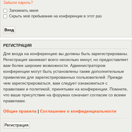
Забыли пароль?
Запомнить меня
Скрыть моё пребывание на конференции в этот раз
Р
Е
Г
И
С
Т
Р
А
Ц
И
Я
Для входа на конференцию вы должны быть зарегистрированы.
Регистрация занимает всего несколько минут, но предоставляет
вам более широкие возможности. Администратором
конференции могут быть установлены также дополнительные
привилегии для зарегистрированных пользователей. Прежде
чем зарегистрироваться, вам следует ознакомиться с
правилами и политикой, принятыми на конференции. Помните,
что ваше присутствие на форумах означает согласие со всеми
правилами.
Общие правила
|
Соглашение о конфиденциальности
Р
е
г
и
с
т
р
а
ц
и
я