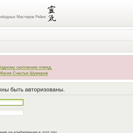
ободных Мастеров Рейки
ёздному скоплению плеяд,
 Магия Счастья Шумеров
жны быть авторизованы.
ние на конференции в этот раз