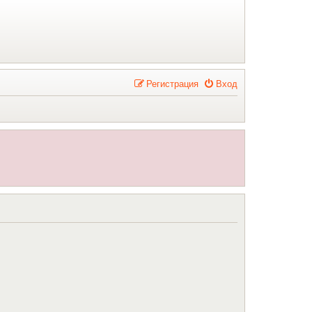
Р
е
г
и
с
т
р
а
ц
и
я
Вход