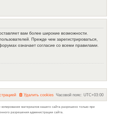
доставляет вам более широкие возможности.
ользователей. Прежде чем зарегистрироваться,
форумах означает согласие со всеми правилами.
с
т
р
а
ц
и
е
й
Удалить cookies
Часовой пояс:
UTC+03:00
е копирование материалов нашего сайта разрешено только при
ьменного разрешения администрации сайта.