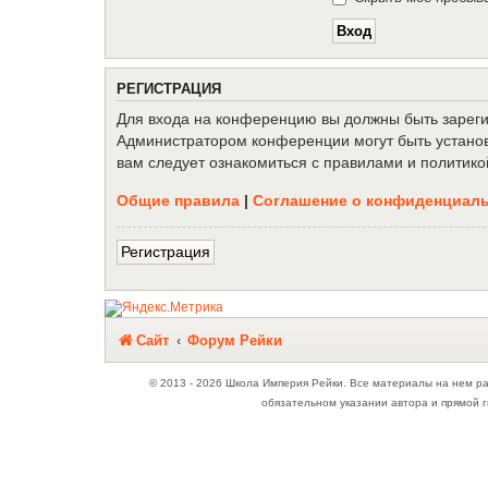
Р
Е
Г
И
С
Т
Р
А
Ц
И
Я
Для входа на конференцию вы должны быть зарегис
Администратором конференции могут быть установ
вам следует ознакомиться с правилами и политико
Общие правила
|
Соглашение о конфиденциал
Р
е
г
и
с
т
р
а
ц
и
я
Связаться с
Сайт
Форум Рейки
администрацией
© 2013 - 2026 Школа Империя Рейки. Все материалы на нем р
обязательном указании автора и прямой г