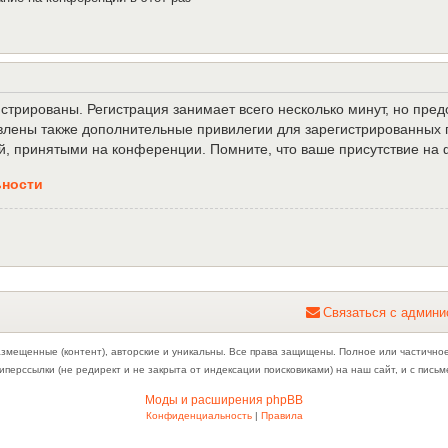
трированы. Регистрация занимает всего несколько минут, но пре
лены также дополнительные привилегии для зарегистрированных п
й, принятыми на конференции. Помните, что ваше присутствие на 
ьности
С
в
я
з
а
т
ь
с
я
с
а
д
м
и
н
и
азмещенные (контент), авторские и уникальны. Все права защищены. Полное или частично
иперссылки (не редирект и не закрыта от индексации поисковиками) на наш сайт, и с пис
Моды и расширения phpBB
Конфиденциальность
|
Правила