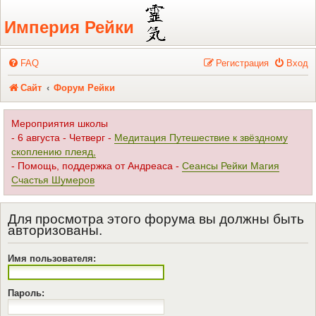
Регистрация
Империя Рейки
FAQ
Р
е
г
и
с
т
р
а
ц
и
я
Вход
Сайт
Форум Рейки
Мероприятия школы
- 6 августа - Четверг -
Медитация Путешествие к звёздному
скоплению плеяд,
- Помощь, поддержка от Андреаса -
Сеансы Рейки Магия
Счастья Шумеров
Для просмотра этого форума вы должны быть
авторизованы.
Имя пользователя:
Пароль: