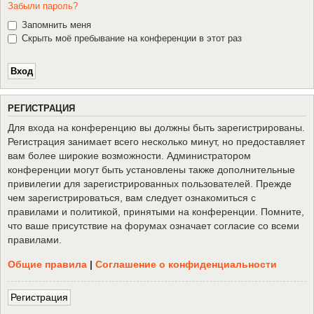
Забыли пароль?
Запомнить меня
Скрыть моё пребывание на конференции в этот раз
Р
Е
Г
И
С
Т
Р
А
Ц
И
Я
Для входа на конференцию вы должны быть зарегистрированы.
Регистрация занимает всего несколько минут, но предоставляет
вам более широкие возможности. Администратором
конференции могут быть установлены также дополнительные
привилегии для зарегистрированных пользователей. Прежде
чем зарегистрироваться, вам следует ознакомиться с
правилами и политикой, принятыми на конференции. Помните,
что ваше присутствие на форумах означает согласие со всеми
правилами.
Общие правила
|
Соглашение о конфиденциальности
Р
е
г
и
с
т
р
а
ц
и
я