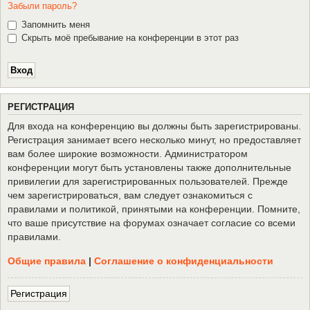
Забыли пароль?
Запомнить меня
Скрыть моё пребывание на конференции в этот раз
Р
Е
Г
И
С
Т
Р
А
Ц
И
Я
Для входа на конференцию вы должны быть зарегистрированы.
Регистрация занимает всего несколько минут, но предоставляет
вам более широкие возможности. Администратором
конференции могут быть установлены также дополнительные
привилегии для зарегистрированных пользователей. Прежде
чем зарегистрироваться, вам следует ознакомиться с
правилами и политикой, принятыми на конференции. Помните,
что ваше присутствие на форумах означает согласие со всеми
правилами.
Общие правила
|
Соглашение о конфиденциальности
Р
е
г
и
с
т
р
а
ц
и
я