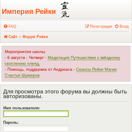
Регистрация
Империя Рейки
FAQ
Р
е
г
и
с
т
р
а
ц
и
я
Вход
Сайт
Форум Рейки
Мероприятия школы
- 6 августа - Четверг -
Медитация Путешествие к звёздному
скоплению плеяд,
- Помощь, поддержка от Андреаса -
Сеансы Рейки Магия
Счастья Шумеров
Для просмотра этого форума вы должны быть
авторизованы.
Имя пользователя:
Пароль: