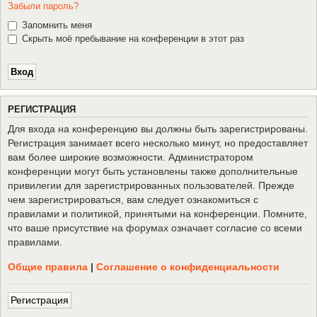
Забыли пароль?
Запомнить меня
Скрыть моё пребывание на конференции в этот раз
Р
Е
Г
И
С
Т
Р
А
Ц
И
Я
Для входа на конференцию вы должны быть зарегистрированы.
Регистрация занимает всего несколько минут, но предоставляет
вам более широкие возможности. Администратором
конференции могут быть установлены также дополнительные
привилегии для зарегистрированных пользователей. Прежде
чем зарегистрироваться, вам следует ознакомиться с
правилами и политикой, принятыми на конференции. Помните,
что ваше присутствие на форумах означает согласие со всеми
правилами.
Общие правила
|
Соглашение о конфиденциальности
Р
е
г
и
с
т
р
а
ц
и
я