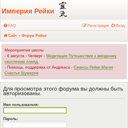
Регистрация
Империя Рейки
FAQ
Р
е
г
и
с
т
р
а
ц
и
я
Вход
Сайт
Форум Рейки
Мероприятия школы
- 6 августа - Четверг -
Медитация Путешествие к звёздному
скоплению плеяд,
- Помощь, поддержка от Андреаса -
Сеансы Рейки Магия
Счастья Шумеров
Для просмотра этого форума вы должны быть
авторизованы.
Имя пользователя:
Пароль: