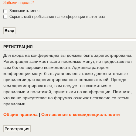
Забыли пароль?
Запомнить меня
Скрыть моё пребывание на конференции в этот раз
Р
Е
Г
И
С
Т
Р
А
Ц
И
Я
Для входа на конференцию вы должны быть зарегистрированы.
Регистрация занимает всего несколько минут, но предоставляет
вам более широкие возможности. Администратором
конференции могут быть установлены также дополнительные
привилегии для зарегистрированных пользователей. Прежде
чем зарегистрироваться, вам следует ознакомиться с
правилами и политикой, принятыми на конференции. Помните,
что ваше присутствие на форумах означает согласие со всеми
правилами.
Общие правила
|
Соглашение о конфиденциальности
Р
е
г
и
с
т
р
а
ц
и
я