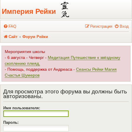
Регистрация
Империя Рейки
FAQ
Р
е
г
и
с
т
р
а
ц
и
я
Вход
Сайт
Форум Рейки
Мероприятия школы
- 6 августа - Четверг -
Медитация Путешествие к звёздному
скоплению плеяд,
- Помощь, поддержка от Андреаса -
Сеансы Рейки Магия
Счастья Шумеров
Для просмотра этого форума вы должны быть
авторизованы.
Имя пользователя:
Пароль: