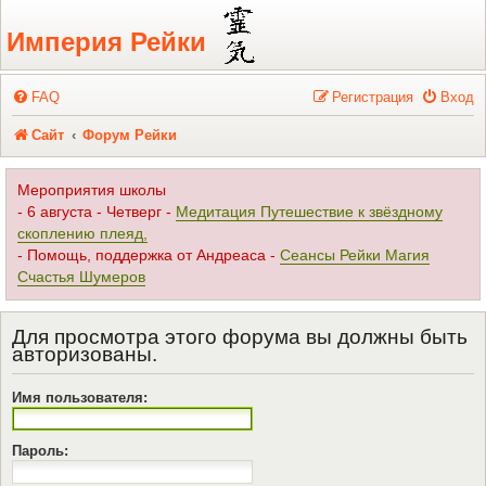
Регистрация
Империя Рейки
FAQ
Р
е
г
и
с
т
р
а
ц
и
я
Вход
Сайт
Форум Рейки
Мероприятия школы
- 6 августа - Четверг -
Медитация Путешествие к звёздному
скоплению плеяд,
- Помощь, поддержка от Андреаса -
Сеансы Рейки Магия
Счастья Шумеров
Для просмотра этого форума вы должны быть
авторизованы.
Имя пользователя:
Пароль: