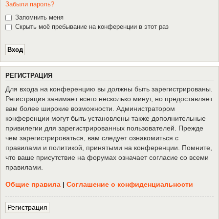
Забыли пароль?
Запомнить меня
Скрыть моё пребывание на конференции в этот раз
Р
Е
Г
И
С
Т
Р
А
Ц
И
Я
Для входа на конференцию вы должны быть зарегистрированы.
Регистрация занимает всего несколько минут, но предоставляет
вам более широкие возможности. Администратором
конференции могут быть установлены также дополнительные
привилегии для зарегистрированных пользователей. Прежде
чем зарегистрироваться, вам следует ознакомиться с
правилами и политикой, принятыми на конференции. Помните,
что ваше присутствие на форумах означает согласие со всеми
правилами.
Общие правила
|
Соглашение о конфиденциальности
Р
е
г
и
с
т
р
а
ц
и
я