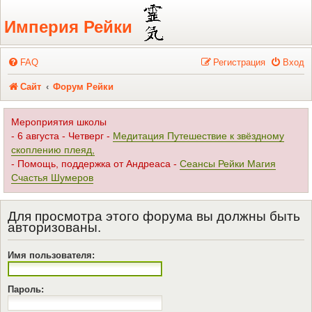
Регистрация
Империя Рейки
FAQ
Р
е
г
и
с
т
р
а
ц
и
я
Вход
Сайт
Форум Рейки
Мероприятия школы
- 6 августа - Четверг -
Медитация Путешествие к звёздному
скоплению плеяд,
- Помощь, поддержка от Андреаса -
Сеансы Рейки Магия
Счастья Шумеров
Для просмотра этого форума вы должны быть
авторизованы.
Имя пользователя:
Пароль: