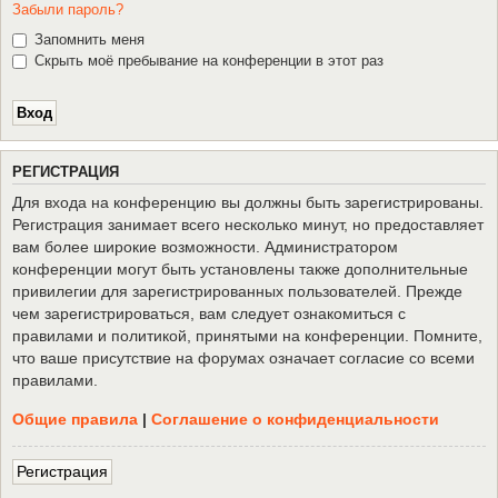
Забыли пароль?
Запомнить меня
Скрыть моё пребывание на конференции в этот раз
Р
Е
Г
И
С
Т
Р
А
Ц
И
Я
Для входа на конференцию вы должны быть зарегистрированы.
Регистрация занимает всего несколько минут, но предоставляет
вам более широкие возможности. Администратором
конференции могут быть установлены также дополнительные
привилегии для зарегистрированных пользователей. Прежде
чем зарегистрироваться, вам следует ознакомиться с
правилами и политикой, принятыми на конференции. Помните,
что ваше присутствие на форумах означает согласие со всеми
правилами.
Общие правила
|
Соглашение о конфиденциальности
Р
е
г
и
с
т
р
а
ц
и
я