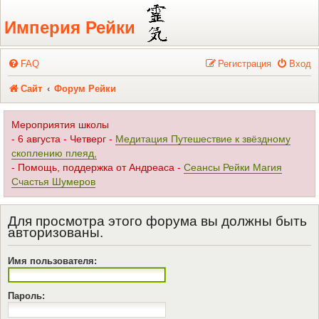
Регистрация
Империя Рейки
FAQ
Р
е
г
и
с
т
р
а
ц
и
я
Вход
Сайт
Форум Рейки
Мероприятия школы
- 6 августа - Четверг -
Медитация Путешествие к звёздному
скоплению плеяд,
- Помощь, поддержка от Андреаса -
Сеансы Рейки Магия
Счастья Шумеров
Для просмотра этого форума вы должны быть
авторизованы.
Имя пользователя:
Пароль: