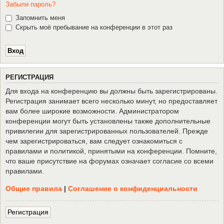
Забыли пароль?
Запомнить меня
Скрыть моё пребывание на конференции в этот раз
Р
Е
Г
И
С
Т
Р
А
Ц
И
Я
Для входа на конференцию вы должны быть зарегистрированы.
Регистрация занимает всего несколько минут, но предоставляет
вам более широкие возможности. Администратором
конференции могут быть установлены также дополнительные
привилегии для зарегистрированных пользователей. Прежде
чем зарегистрироваться, вам следует ознакомиться с
правилами и политикой, принятыми на конференции. Помните,
что ваше присутствие на форумах означает согласие со всеми
правилами.
Общие правила
|
Соглашение о конфиденциальности
Р
е
г
и
с
т
р
а
ц
и
я