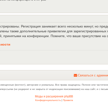
трированы. Регистрация занимает всего несколько минут, но пре
лены также дополнительные привилегии для зарегистрированных п
й, принятыми на конференции. Помните, что ваше присутствие на 
ьности
С
в
я
з
а
т
ь
с
я
с
а
д
м
и
н
и
азмещенные (контент), авторские и уникальны. Все права защищены. Полное или частично
иперссылки (не редирект и не закрыта от индексации поисковиками) на наш сайт, и с пис
Моды и расширения phpBB
Конфиденциальность
|
Правила