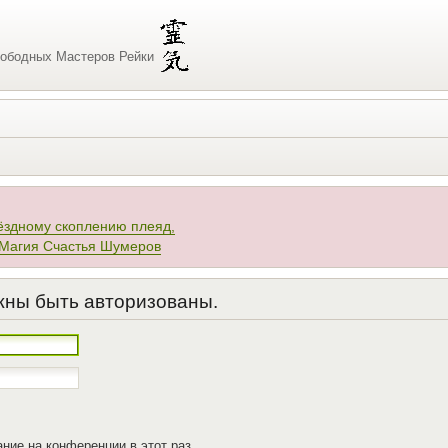
ободных Мастеров Рейки
ёздному скоплению плеяд,
 Магия Счастья Шумеров
жны быть авторизованы.
ние на конференции в этот раз