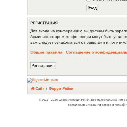
Р
Е
Г
И
С
Т
Р
А
Ц
И
Я
Для входа на конференцию вы должны быть зарегис
Администратором конференции могут быть установ
вам следует ознакомиться с правилами и политико
Общие правила
|
Соглашение о конфиденциал
Р
е
г
и
с
т
р
а
ц
и
я
Связаться с
Сайт
Форум Рейки
администрацией
© 2013 - 2026 Школа Империя Рейки. Все материалы на нем р
обязательном указании автора и прямой г