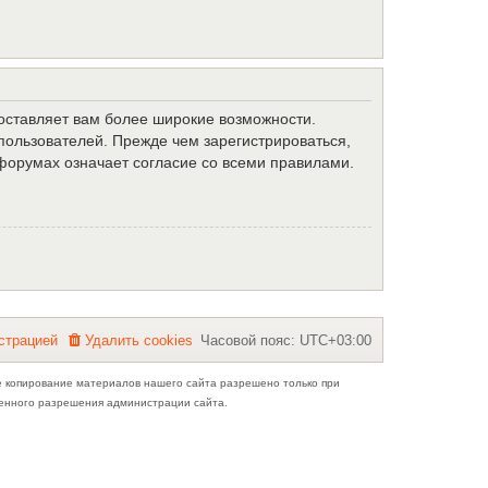
доставляет вам более широкие возможности.
ользователей. Прежде чем зарегистрироваться,
форумах означает согласие со всеми правилами.
с
т
р
а
ц
и
е
й
Удалить cookies
Часовой пояс:
UTC+03:00
е копирование материалов нашего сайта разрешено только при
ьменного разрешения администрации сайта.