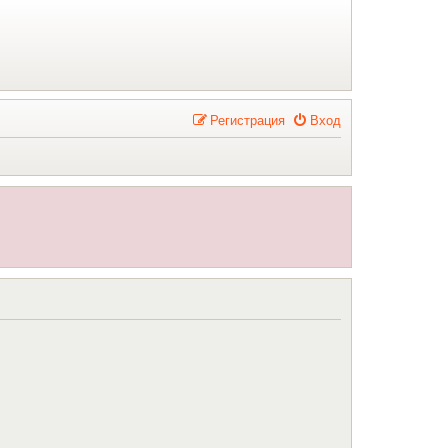
Р
е
г
и
с
т
р
а
ц
и
я
Вход