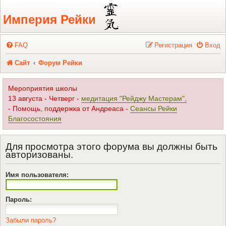
Регистрация
Империя Рейки
FAQ
Р
е
г
и
с
т
р
а
ц
и
я
Вход
Сайт
Форум Рейки
Мероприятия школы
13 августа - Четверг -
медитация "Рейджу Мастерам",
- Помощь, поддержка от Андреаса -
Сеансы Рейки
Благосостояния
Для просмотра этого форума вы должны быть
авторизованы.
Имя пользователя:
Пароль:
Забыли пароль?