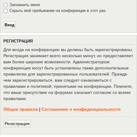
Запомнить меня
Скрыть моё пребывание на конференции в этот раз
Р
Е
Г
И
С
Т
Р
А
Ц
И
Я
Для входа на конференцию вы должны быть зарегистрированы.
Регистрация занимает всего несколько минут, но предоставляет
вам более широкие возможности. Администратором
конференции могут быть установлены также дополнительные
привилегии для зарегистрированных пользователей. Прежде
чем зарегистрироваться, вам следует ознакомиться с
правилами и политикой, принятыми на конференции. Помните,
что ваше присутствие на форумах означает согласие со всеми
правилами.
Общие правила
|
Соглашение о конфиденциальности
Р
е
г
и
с
т
р
а
ц
и
я