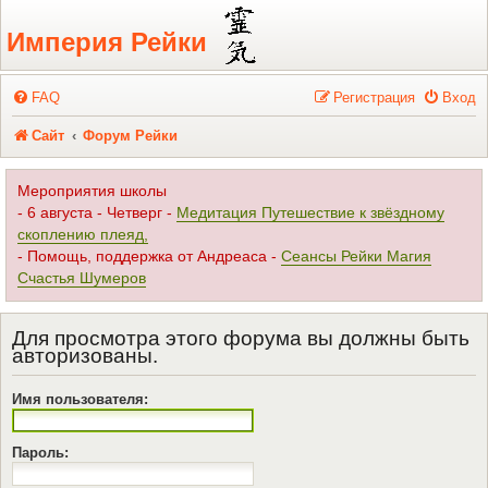
Регистрация
Империя Рейки
FAQ
Р
е
г
и
с
т
р
а
ц
и
я
Вход
Сайт
Форум Рейки
Мероприятия школы
- 6 августа - Четверг -
Медитация Путешествие к звёздному
скоплению плеяд,
- Помощь, поддержка от Андреаса -
Сеансы Рейки Магия
Счастья Шумеров
Для просмотра этого форума вы должны быть
авторизованы.
Имя пользователя:
Пароль: