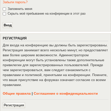
Забыли пароль?
Запомнить меня
Скрыть моё пребывание на конференции в этот раз
Р
Е
Г
И
С
Т
Р
А
Ц
И
Я
Для входа на конференцию вы должны быть зарегистрированы.
Регистрация занимает всего несколько минут, но предоставляет
вам более широкие возможности. Администратором
конференции могут быть установлены также дополнительные
привилегии для зарегистрированных пользователей. Прежде
чем зарегистрироваться, вам следует ознакомиться с
правилами и политикой, принятыми на конференции. Помните,
что ваше присутствие на форумах означает согласие со всеми
правилами.
Общие правила
|
Соглашение о конфиденциальности
Р
е
г
и
с
т
р
а
ц
и
я