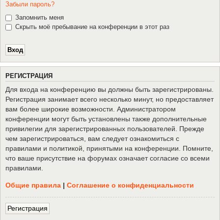
Забыли пароль?
Запомнить меня
Скрыть моё пребывание на конференции в этот раз
Р
Е
Г
И
С
Т
Р
А
Ц
И
Я
Для входа на конференцию вы должны быть зарегистрированы.
Регистрация занимает всего несколько минут, но предоставляет
вам более широкие возможности. Администратором
конференции могут быть установлены также дополнительные
привилегии для зарегистрированных пользователей. Прежде
чем зарегистрироваться, вам следует ознакомиться с
правилами и политикой, принятыми на конференции. Помните,
что ваше присутствие на форумах означает согласие со всеми
правилами.
Общие правила
|
Соглашение о конфиденциальности
Р
е
г
и
с
т
р
а
ц
и
я