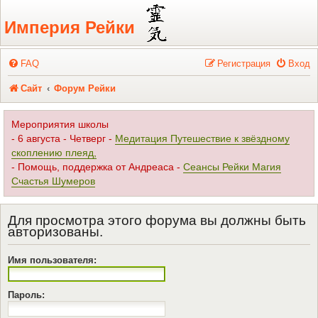
Регистрация
Империя Рейки
FAQ
Р
е
г
и
с
т
р
а
ц
и
я
Вход
Сайт
Форум Рейки
Мероприятия школы
- 6 августа - Четверг -
Медитация Путешествие к звёздному
скоплению плеяд,
- Помощь, поддержка от Андреаса -
Сеансы Рейки Магия
Счастья Шумеров
Для просмотра этого форума вы должны быть
авторизованы.
Имя пользователя:
Пароль: