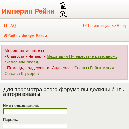
Регистрация
Империя Рейки
FAQ
Р
е
г
и
с
т
р
а
ц
и
я
Вход
Сайт
Форум Рейки
Мероприятия школы
- 6 августа - Четверг -
Медитация Путешествие к звёздному
скоплению плеяд,
- Помощь, поддержка от Андреаса -
Сеансы Рейки Магия
Счастья Шумеров
Для просмотра этого форума вы должны быть
авторизованы.
Имя пользователя:
Пароль: