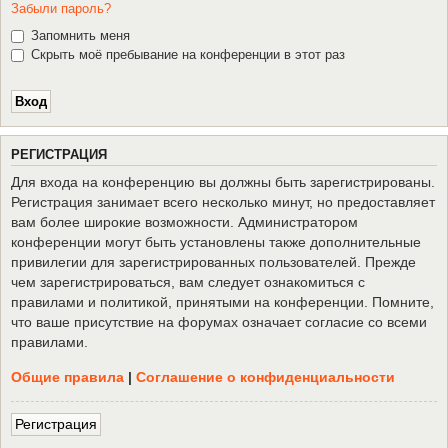
Забыли пароль?
Запомнить меня
Скрыть моё пребывание на конференции в этот раз
Р
Е
Г
И
С
Т
Р
А
Ц
И
Я
Для входа на конференцию вы должны быть зарегистрированы.
Регистрация занимает всего несколько минут, но предоставляет
вам более широкие возможности. Администратором
конференции могут быть установлены также дополнительные
привилегии для зарегистрированных пользователей. Прежде
чем зарегистрироваться, вам следует ознакомиться с
правилами и политикой, принятыми на конференции. Помните,
что ваше присутствие на форумах означает согласие со всеми
правилами.
Общие правила
|
Соглашение о конфиденциальности
Р
е
г
и
с
т
р
а
ц
и
я