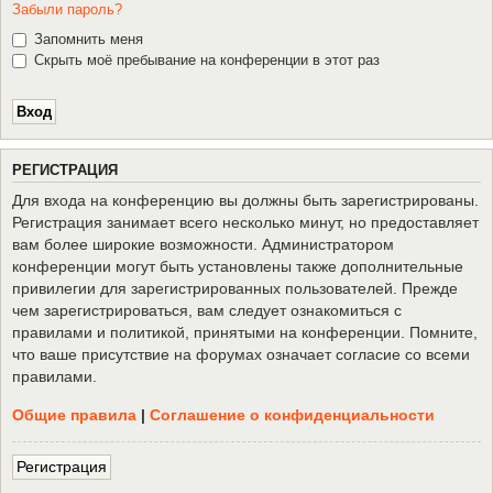
Забыли пароль?
Запомнить меня
Скрыть моё пребывание на конференции в этот раз
Р
Е
Г
И
С
Т
Р
А
Ц
И
Я
Для входа на конференцию вы должны быть зарегистрированы.
Регистрация занимает всего несколько минут, но предоставляет
вам более широкие возможности. Администратором
конференции могут быть установлены также дополнительные
привилегии для зарегистрированных пользователей. Прежде
чем зарегистрироваться, вам следует ознакомиться с
правилами и политикой, принятыми на конференции. Помните,
что ваше присутствие на форумах означает согласие со всеми
правилами.
Общие правила
|
Соглашение о конфиденциальности
Р
е
г
и
с
т
р
а
ц
и
я