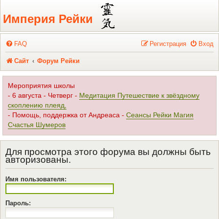
Регистрация
Империя Рейки
FAQ
Р
е
г
и
с
т
р
а
ц
и
я
Вход
Сайт
Форум Рейки
Мероприятия школы
- 6 августа - Четверг -
Медитация Путешествие к звёздному
скоплению плеяд,
- Помощь, поддержка от Андреаса -
Сеансы Рейки Магия
Счастья Шумеров
Для просмотра этого форума вы должны быть
авторизованы.
Имя пользователя:
Пароль: