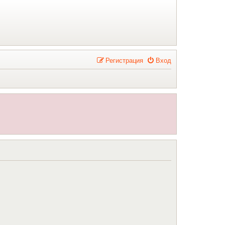
Р
е
г
и
с
т
р
а
ц
и
я
Вход