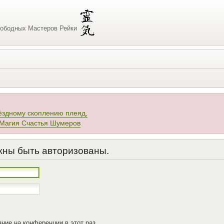
ободных Мастеров Рейки
ёздному скоплению плеяд,
 Магия Счастья Шумеров
жны быть авторизованы.
ние на конференции в этот раз