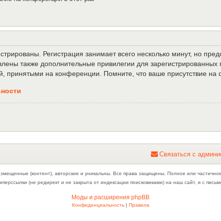
трированы. Регистрация занимает всего несколько минут, но пре
лены также дополнительные привилегии для зарегистрированных п
й, принятыми на конференции. Помните, что ваше присутствие на 
ьности
С
в
я
з
а
т
ь
с
я
с
а
д
м
и
н
и
азмещенные (контент), авторские и уникальны. Все права защищены. Полное или частично
иперссылки (не редирект и не закрыта от индексации поисковиками) на наш сайт, и с пис
Моды и расширения phpBB
Конфиденциальность
|
Правила