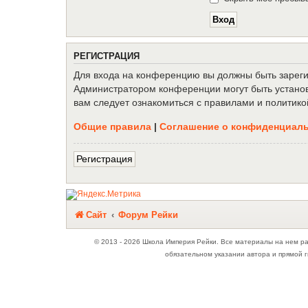
Р
Е
Г
И
С
Т
Р
А
Ц
И
Я
Для входа на конференцию вы должны быть зарегис
Администратором конференции могут быть установ
вам следует ознакомиться с правилами и политико
Общие правила
|
Соглашение о конфиденциал
Р
е
г
и
с
т
р
а
ц
и
я
Связаться с
Сайт
Форум Рейки
администрацией
© 2013 - 2026 Школа Империя Рейки. Все материалы на нем р
обязательном указании автора и прямой г