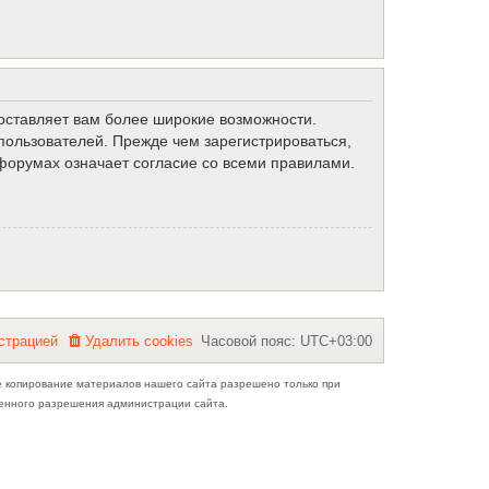
доставляет вам более широкие возможности.
ользователей. Прежде чем зарегистрироваться,
форумах означает согласие со всеми правилами.
с
т
р
а
ц
и
е
й
Удалить cookies
Часовой пояс:
UTC+03:00
е копирование материалов нашего сайта разрешено только при
ьменного разрешения администрации сайта.