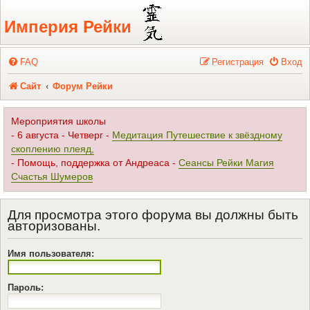
Регистрация
Империя Рейки
FAQ
Р
е
г
и
с
т
р
а
ц
и
я
Вход
Сайт
Форум Рейки
Мероприятия школы
- 6 августа - Четверг -
Медитация Путешествие к звёздному
скоплению плеяд,
- Помощь, поддержка от Андреаса -
Сеансы Рейки Магия
Счастья Шумеров
Для просмотра этого форума вы должны быть
авторизованы.
Имя пользователя:
Пароль: