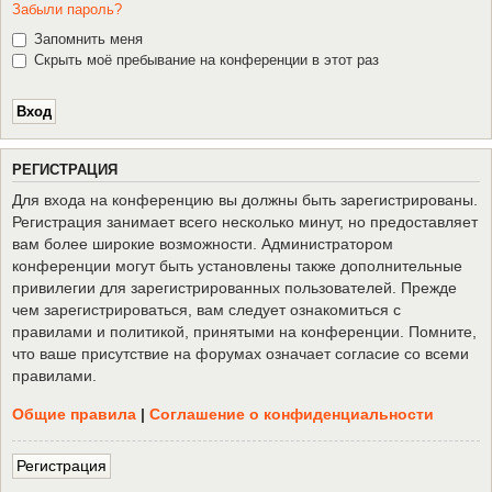
Забыли пароль?
Запомнить меня
Скрыть моё пребывание на конференции в этот раз
Р
Е
Г
И
С
Т
Р
А
Ц
И
Я
Для входа на конференцию вы должны быть зарегистрированы.
Регистрация занимает всего несколько минут, но предоставляет
вам более широкие возможности. Администратором
конференции могут быть установлены также дополнительные
привилегии для зарегистрированных пользователей. Прежде
чем зарегистрироваться, вам следует ознакомиться с
правилами и политикой, принятыми на конференции. Помните,
что ваше присутствие на форумах означает согласие со всеми
правилами.
Общие правила
|
Соглашение о конфиденциальности
Р
е
г
и
с
т
р
а
ц
и
я