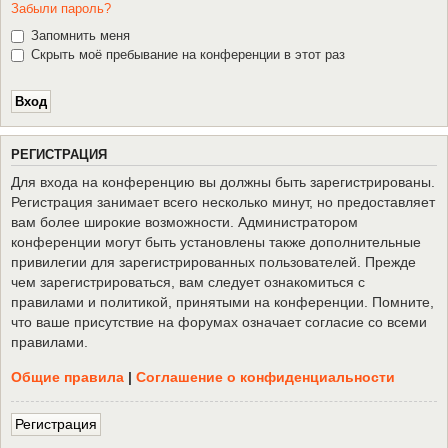
Забыли пароль?
Запомнить меня
Скрыть моё пребывание на конференции в этот раз
Р
Е
Г
И
С
Т
Р
А
Ц
И
Я
Для входа на конференцию вы должны быть зарегистрированы.
Регистрация занимает всего несколько минут, но предоставляет
вам более широкие возможности. Администратором
конференции могут быть установлены также дополнительные
привилегии для зарегистрированных пользователей. Прежде
чем зарегистрироваться, вам следует ознакомиться с
правилами и политикой, принятыми на конференции. Помните,
что ваше присутствие на форумах означает согласие со всеми
правилами.
Общие правила
|
Соглашение о конфиденциальности
Р
е
г
и
с
т
р
а
ц
и
я