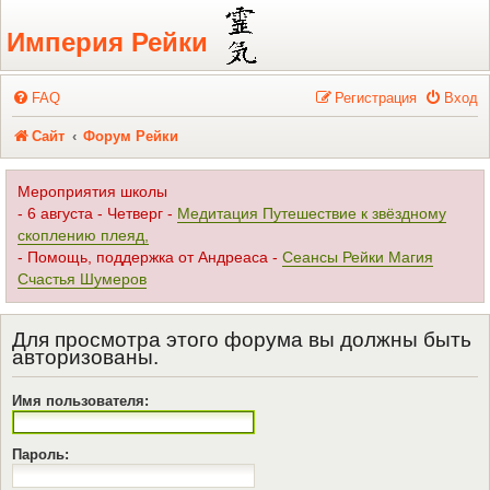
Регистрация
Империя Рейки
FAQ
Р
е
г
и
с
т
р
а
ц
и
я
Вход
Сайт
Форум Рейки
Мероприятия школы
- 6 августа - Четверг -
Медитация Путешествие к звёздному
скоплению плеяд,
- Помощь, поддержка от Андреаса -
Сеансы Рейки Магия
Счастья Шумеров
Для просмотра этого форума вы должны быть
авторизованы.
Имя пользователя:
Пароль: