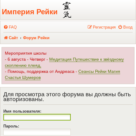
Регистрация
Империя Рейки
FAQ
Р
е
г
и
с
т
р
а
ц
и
я
Вход
Сайт
Форум Рейки
Мероприятия школы
- 6 августа - Четверг -
Медитация Путешествие к звёздному
скоплению плеяд,
- Помощь, поддержка от Андреаса -
Сеансы Рейки Магия
Счастья Шумеров
Для просмотра этого форума вы должны быть
авторизованы.
Имя пользователя:
Пароль: