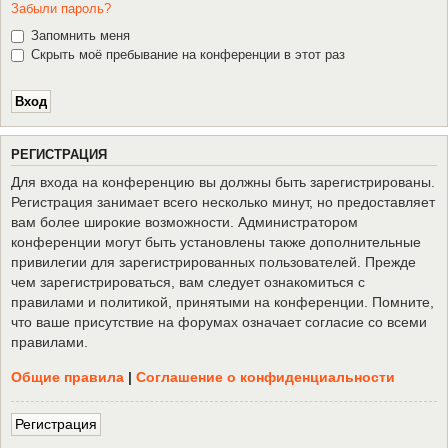
Забыли пароль?
Запомнить меня
Скрыть моё пребывание на конференции в этот раз
Р
Е
Г
И
С
Т
Р
А
Ц
И
Я
Для входа на конференцию вы должны быть зарегистрированы.
Регистрация занимает всего несколько минут, но предоставляет
вам более широкие возможности. Администратором
конференции могут быть установлены также дополнительные
привилегии для зарегистрированных пользователей. Прежде
чем зарегистрироваться, вам следует ознакомиться с
правилами и политикой, принятыми на конференции. Помните,
что ваше присутствие на форумах означает согласие со всеми
правилами.
Общие правила
|
Соглашение о конфиденциальности
Р
е
г
и
с
т
р
а
ц
и
я