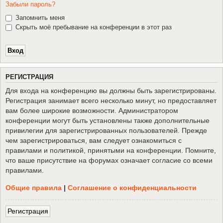
Забыли пароль?
Запомнить меня
Скрыть моё пребывание на конференции в этот раз
Р
Е
Г
И
С
Т
Р
А
Ц
И
Я
Для входа на конференцию вы должны быть зарегистрированы.
Регистрация занимает всего несколько минут, но предоставляет
вам более широкие возможности. Администратором
конференции могут быть установлены также дополнительные
привилегии для зарегистрированных пользователей. Прежде
чем зарегистрироваться, вам следует ознакомиться с
правилами и политикой, принятыми на конференции. Помните,
что ваше присутствие на форумах означает согласие со всеми
правилами.
Общие правила
|
Соглашение о конфиденциальности
Р
е
г
и
с
т
р
а
ц
и
я