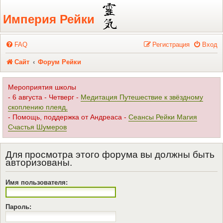
Регистрация
Империя Рейки
FAQ
Р
е
г
и
с
т
р
а
ц
и
я
Вход
Сайт
Форум Рейки
Мероприятия школы
- 6 августа - Четверг -
Медитация Путешествие к звёздному
скоплению плеяд,
- Помощь, поддержка от Андреаса -
Сеансы Рейки Магия
Счастья Шумеров
Для просмотра этого форума вы должны быть
авторизованы.
Имя пользователя:
Пароль: