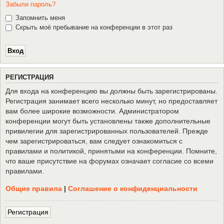
Забыли пароль?
Запомнить меня
Скрыть моё пребывание на конференции в этот раз
Р
Е
Г
И
С
Т
Р
А
Ц
И
Я
Для входа на конференцию вы должны быть зарегистрированы.
Регистрация занимает всего несколько минут, но предоставляет
вам более широкие возможности. Администратором
конференции могут быть установлены также дополнительные
привилегии для зарегистрированных пользователей. Прежде
чем зарегистрироваться, вам следует ознакомиться с
правилами и политикой, принятыми на конференции. Помните,
что ваше присутствие на форумах означает согласие со всеми
правилами.
Общие правила
|
Соглашение о конфиденциальности
Р
е
г
и
с
т
р
а
ц
и
я