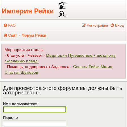
Регистрация
Империя Рейки
FAQ
Р
е
г
и
с
т
р
а
ц
и
я
Вход
Сайт
Форум Рейки
Мероприятия школы
- 6 августа - Четверг -
Медитация Путешествие к звёздному
скоплению плеяд,
- Помощь, поддержка от Андреаса -
Сеансы Рейки Магия
Счастья Шумеров
Для просмотра этого форума вы должны быть
авторизованы.
Имя пользователя:
Пароль: