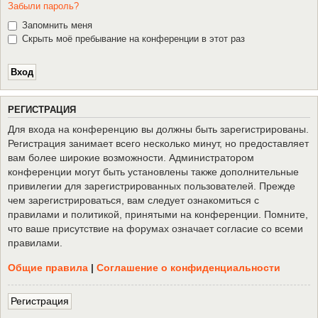
Забыли пароль?
Запомнить меня
Скрыть моё пребывание на конференции в этот раз
Р
Е
Г
И
С
Т
Р
А
Ц
И
Я
Для входа на конференцию вы должны быть зарегистрированы.
Регистрация занимает всего несколько минут, но предоставляет
вам более широкие возможности. Администратором
конференции могут быть установлены также дополнительные
привилегии для зарегистрированных пользователей. Прежде
чем зарегистрироваться, вам следует ознакомиться с
правилами и политикой, принятыми на конференции. Помните,
что ваше присутствие на форумах означает согласие со всеми
правилами.
Общие правила
|
Соглашение о конфиденциальности
Р
е
г
и
с
т
р
а
ц
и
я