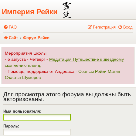
Регистрация
Империя Рейки
FAQ
Р
е
г
и
с
т
р
а
ц
и
я
Вход
Сайт
Форум Рейки
Мероприятия школы
- 6 августа - Четверг -
Медитация Путешествие к звёздному
скоплению плеяд,
- Помощь, поддержка от Андреаса -
Сеансы Рейки Магия
Счастья Шумеров
Для просмотра этого форума вы должны быть
авторизованы.
Имя пользователя:
Пароль: