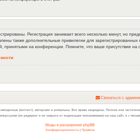
трированы. Регистрация занимает всего несколько минут, но пре
лены также дополнительные привилегии для зарегистрированных п
й, принятыми на конференции. Помните, что ваше присутствие на 
ьности
С
в
я
з
а
т
ь
с
я
с
а
д
м
и
н
и
азмещенные (контент), авторские и уникальны. Все права защищены. Полное или частично
иперссылки (не редирект и не закрыта от индексации поисковиками) на наш сайт, и с пис
Моды и расширения phpBB
Конфиденциальность
|
Правила