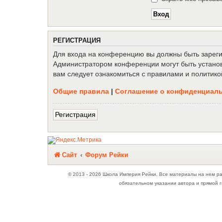
Р
Е
Г
И
С
Т
Р
А
Ц
И
Я
Для входа на конференцию вы должны быть зарегис
Администратором конференции могут быть установ
вам следует ознакомиться с правилами и политико
Общие правила
|
Соглашение о конфиденциал
Р
е
г
и
с
т
р
а
ц
и
я
Связаться с
Сайт
Форум Рейки
администрацией
© 2013 - 2026 Школа Империя Рейки. Все материалы на нем р
обязательном указании автора и прямой г