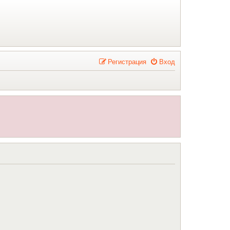
Р
е
г
и
с
т
р
а
ц
и
я
Вход