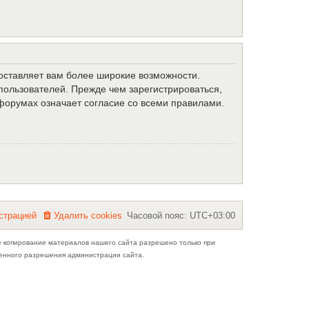
доставляет вам более широкие возможности.
ользователей. Прежде чем зарегистрироваться,
форумах означает согласие со всеми правилами.
с
т
р
а
ц
и
е
й
Удалить cookies
Часовой пояс:
UTC+03:00
е копирование материалов нашего сайта разрешено только при
ьменного разрешения администрации сайта.