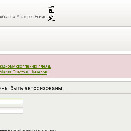
ободных Мастеров Рейки
ёздному скоплению плеяд,
 Магия Счастья Шумеров
жны быть авторизованы.
ние на конференции в этот раз