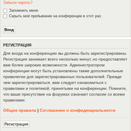
Забыли пароль?
Запомнить меня
Скрыть моё пребывание на конференции в этот раз
Р
Е
Г
И
С
Т
Р
А
Ц
И
Я
Для входа на конференцию вы должны быть зарегистрированы.
Регистрация занимает всего несколько минут, но предоставляет
вам более широкие возможности. Администратором
конференции могут быть установлены также дополнительные
привилегии для зарегистрированных пользователей. Прежде
чем зарегистрироваться, вам следует ознакомиться с
правилами и политикой, принятыми на конференции. Помните,
что ваше присутствие на форумах означает согласие со всеми
правилами.
Общие правила
|
Соглашение о конфиденциальности
Р
е
г
и
с
т
р
а
ц
и
я