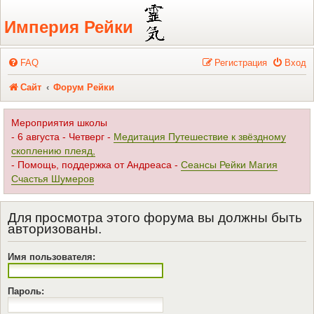
Регистрация
Империя Рейки
FAQ
Р
е
г
и
с
т
р
а
ц
и
я
Вход
Сайт
Форум Рейки
Мероприятия школы
- 6 августа - Четверг -
Медитация Путешествие к звёздному
скоплению плеяд,
- Помощь, поддержка от Андреаса -
Сеансы Рейки Магия
Счастья Шумеров
Для просмотра этого форума вы должны быть
авторизованы.
Имя пользователя:
Пароль: