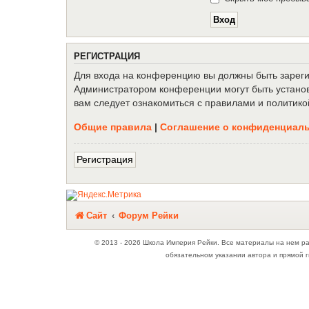
Р
Е
Г
И
С
Т
Р
А
Ц
И
Я
Для входа на конференцию вы должны быть зарегис
Администратором конференции могут быть установ
вам следует ознакомиться с правилами и политико
Общие правила
|
Соглашение о конфиденциал
Р
е
г
и
с
т
р
а
ц
и
я
Связаться с
Сайт
Форум Рейки
администрацией
© 2013 - 2026 Школа Империя Рейки. Все материалы на нем р
обязательном указании автора и прямой г