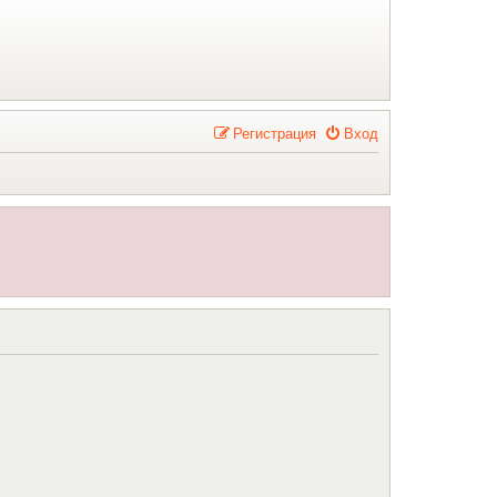
Р
е
г
и
с
т
р
а
ц
и
я
Вход