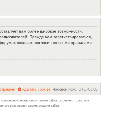
доставляет вам более широкие возможности.
ользователей. Прежде чем зарегистрироваться,
форумах означает согласие со всеми правилами.
с
т
р
а
ц
и
е
й
Удалить cookies
Часовой пояс:
UTC+03:00
е копирование материалов нашего сайта разрешено только при
ьменного разрешения администрации сайта.