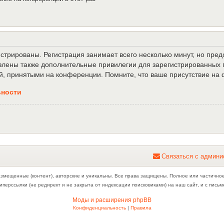
трированы. Регистрация занимает всего несколько минут, но пре
лены также дополнительные привилегии для зарегистрированных п
й, принятыми на конференции. Помните, что ваше присутствие на 
ьности
С
в
я
з
а
т
ь
с
я
с
а
д
м
и
н
и
азмещенные (контент), авторские и уникальны. Все права защищены. Полное или частично
иперссылки (не редирект и не закрыта от индексации поисковиками) на наш сайт, и с пис
Моды и расширения phpBB
Конфиденциальность
|
Правила