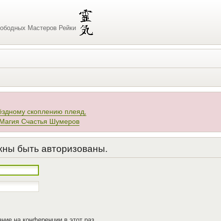
ободных Мастеров Рейки
ёздному скоплению плеяд,
 Магия Счастья Шумеров
жны быть авторизованы.
ние на конференции в этот раз