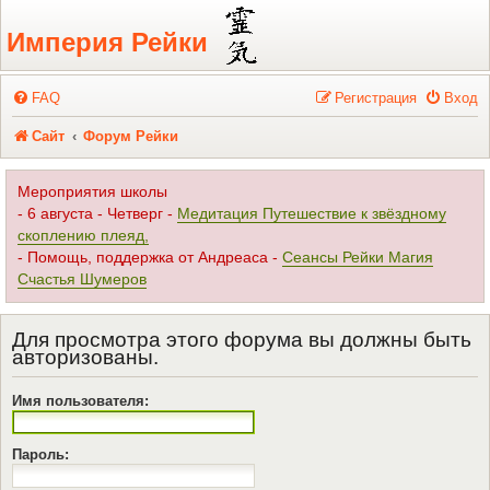
Регистрация
Империя Рейки
FAQ
Р
е
г
и
с
т
р
а
ц
и
я
Вход
Сайт
Форум Рейки
Мероприятия школы
- 6 августа - Четверг -
Медитация Путешествие к звёздному
скоплению плеяд,
- Помощь, поддержка от Андреаса -
Сеансы Рейки Магия
Счастья Шумеров
Для просмотра этого форума вы должны быть
авторизованы.
Имя пользователя:
Пароль: