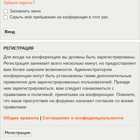
Забыли пароль?
Запомнить меня
Скрыть моё пребывание на конференции в этот раз
Р
Е
Г
И
С
Т
Р
А
Ц
И
Я
Для входа на конференцию вы должны быть зарегистрированы.
Регистрация занимает всего несколько минут, но предоставляет
вам более широкие возможности. Администратором
конференции могут быть установлены также дополнительные
привилегии для зарегистрированных пользователей. Прежде
чем зарегистрироваться, вам следует ознакомиться с
правилами и политикой, принятыми на конференции. Помните,
что ваше присутствие на форумах означает согласие со всеми
правилами.
Общие правила
|
Соглашение о конфиденциальности
Р
е
г
и
с
т
р
а
ц
и
я