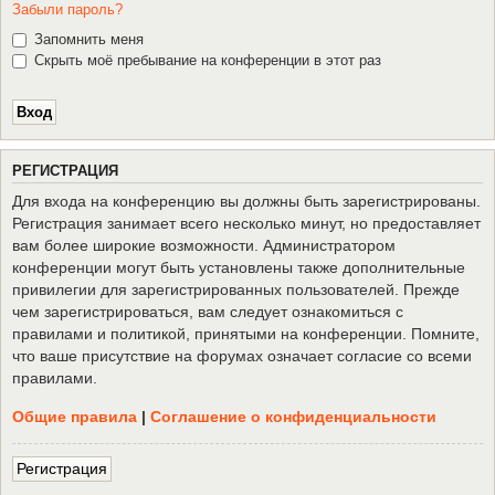
Забыли пароль?
Запомнить меня
Скрыть моё пребывание на конференции в этот раз
Р
Е
Г
И
С
Т
Р
А
Ц
И
Я
Для входа на конференцию вы должны быть зарегистрированы.
Регистрация занимает всего несколько минут, но предоставляет
вам более широкие возможности. Администратором
конференции могут быть установлены также дополнительные
привилегии для зарегистрированных пользователей. Прежде
чем зарегистрироваться, вам следует ознакомиться с
правилами и политикой, принятыми на конференции. Помните,
что ваше присутствие на форумах означает согласие со всеми
правилами.
Общие правила
|
Соглашение о конфиденциальности
Р
е
г
и
с
т
р
а
ц
и
я