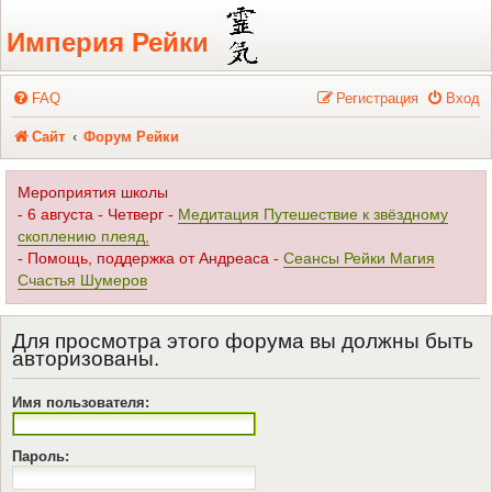
Регистрация
Империя Рейки
FAQ
Р
е
г
и
с
т
р
а
ц
и
я
Вход
Сайт
Форум Рейки
Мероприятия школы
- 6 августа - Четверг -
Медитация Путешествие к звёздному
скоплению плеяд,
- Помощь, поддержка от Андреаса -
Сеансы Рейки Магия
Счастья Шумеров
Для просмотра этого форума вы должны быть
авторизованы.
Имя пользователя:
Пароль: