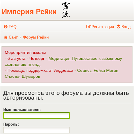
Регистрация
Империя Рейки
FAQ
Р
е
г
и
с
т
р
а
ц
и
я
Вход
Сайт
Форум Рейки
Мероприятия школы
- 6 августа - Четверг -
Медитация Путешествие к звёздному
скоплению плеяд,
- Помощь, поддержка от Андреаса -
Сеансы Рейки Магия
Счастья Шумеров
Для просмотра этого форума вы должны быть
авторизованы.
Имя пользователя:
Пароль: