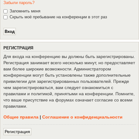
Забыли пароль?
Запомнить меня
Скрыть моё пребывание на конференции в этот раз
Р
Е
Г
И
С
Т
Р
А
Ц
И
Я
Для входа на конференцию вы должны быть зарегистрированы.
Регистрация занимает всего несколько минут, но предоставляет
вам более широкие возможности. Администратором
конференции могут быть установлены также дополнительные
привилегии для зарегистрированных пользователей. Прежде
чем зарегистрироваться, вам следует ознакомиться с
правилами и политикой, принятыми на конференции. Помните,
что ваше присутствие на форумах означает согласие со всеми
правилами.
Общие правила
|
Соглашение о конфиденциальности
Р
е
г
и
с
т
р
а
ц
и
я