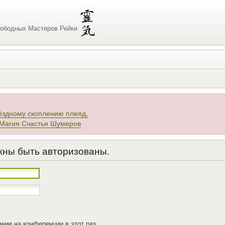
ободных Мастеров Рейки
ёздному скоплению плеяд,
 Магия Счастья Шумеров
жны быть авторизованы.
ние на конференции в этот раз