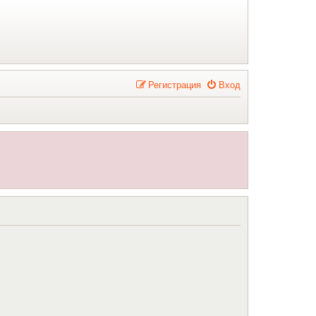
Р
е
г
и
с
т
р
а
ц
и
я
Вход