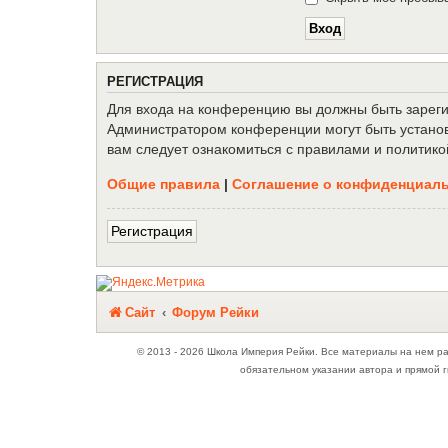
Р
Е
Г
И
С
Т
Р
А
Ц
И
Я
Для входа на конференцию вы должны быть зарегис
Администратором конференции могут быть установ
вам следует ознакомиться с правилами и политико
Общие правила
|
Соглашение о конфиденциал
Р
е
г
и
с
т
р
а
ц
и
я
Связаться с
Сайт
Форум Рейки
администрацией
© 2013 - 2026 Школа Империя Рейки. Все материалы на нем р
обязательном указании автора и прямой г