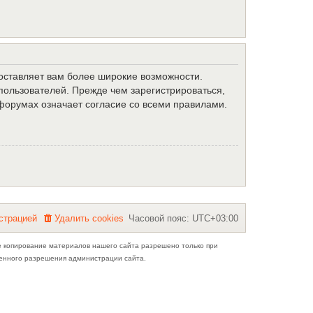
доставляет вам более широкие возможности.
ользователей. Прежде чем зарегистрироваться,
форумах означает согласие со всеми правилами.
с
т
р
а
ц
и
е
й
Удалить cookies
Часовой пояс:
UTC+03:00
е копирование материалов нашего сайта разрешено только при
ьменного разрешения администрации сайта.