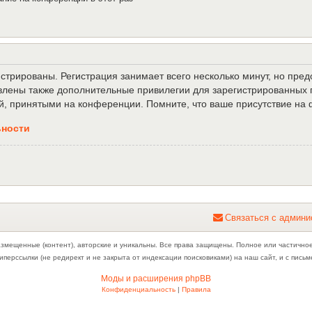
трированы. Регистрация занимает всего несколько минут, но пре
лены также дополнительные привилегии для зарегистрированных п
й, принятыми на конференции. Помните, что ваше присутствие на 
ьности
С
в
я
з
а
т
ь
с
я
с
а
д
м
и
н
и
азмещенные (контент), авторские и уникальны. Все права защищены. Полное или частично
иперссылки (не редирект и не закрыта от индексации поисковиками) на наш сайт, и с пис
Моды и расширения phpBB
Конфиденциальность
|
Правила