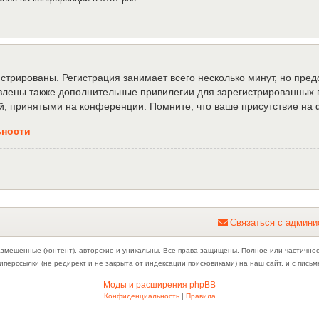
трированы. Регистрация занимает всего несколько минут, но пре
лены также дополнительные привилегии для зарегистрированных п
й, принятыми на конференции. Помните, что ваше присутствие на 
ьности
С
в
я
з
а
т
ь
с
я
с
а
д
м
и
н
и
азмещенные (контент), авторские и уникальны. Все права защищены. Полное или частично
иперссылки (не редирект и не закрыта от индексации поисковиками) на наш сайт, и с пис
Моды и расширения phpBB
Конфиденциальность
|
Правила