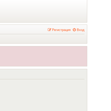
Р
е
г
и
с
т
р
а
ц
и
я
Вход