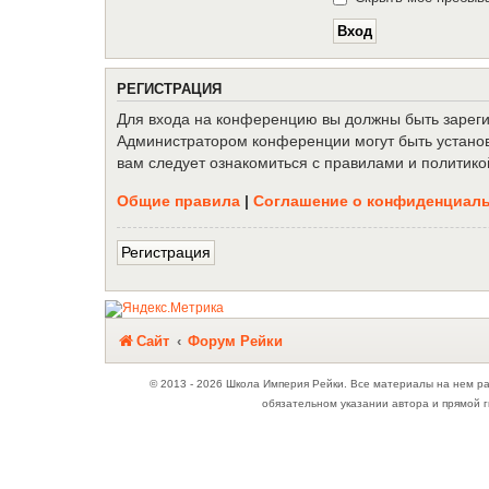
Р
Е
Г
И
С
Т
Р
А
Ц
И
Я
Для входа на конференцию вы должны быть зарегис
Администратором конференции могут быть установ
вам следует ознакомиться с правилами и политико
Общие правила
|
Соглашение о конфиденциал
Р
е
г
и
с
т
р
а
ц
и
я
Связаться с
Сайт
Форум Рейки
администрацией
© 2013 - 2026 Школа Империя Рейки. Все материалы на нем р
обязательном указании автора и прямой г