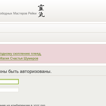
ободных Мастеров Рейки
ёздному скоплению плеяд,
 Магия Счастья Шумеров
жны быть авторизованы.
ние на конференции в этот раз