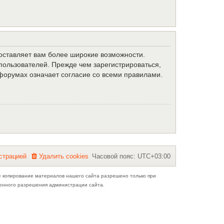
доставляет вам более широкие возможности.
ользователей. Прежде чем зарегистрироваться,
форумах означает согласие со всеми правилами.
с
т
р
а
ц
и
е
й
Удалить cookies
Часовой пояс:
UTC+03:00
е копирование материалов нашего сайта разрешено только при
ьменного разрешения администрации сайта.