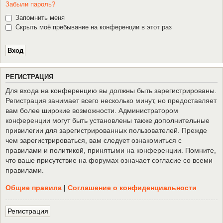
Забыли пароль?
Запомнить меня
Скрыть моё пребывание на конференции в этот раз
Р
Е
Г
И
С
Т
Р
А
Ц
И
Я
Для входа на конференцию вы должны быть зарегистрированы.
Регистрация занимает всего несколько минут, но предоставляет
вам более широкие возможности. Администратором
конференции могут быть установлены также дополнительные
привилегии для зарегистрированных пользователей. Прежде
чем зарегистрироваться, вам следует ознакомиться с
правилами и политикой, принятыми на конференции. Помните,
что ваше присутствие на форумах означает согласие со всеми
правилами.
Общие правила
|
Соглашение о конфиденциальности
Р
е
г
и
с
т
р
а
ц
и
я