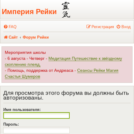
Регистрация
Империя Рейки
FAQ
Р
е
г
и
с
т
р
а
ц
и
я
Вход
Сайт
Форум Рейки
Мероприятия школы
- 6 августа - Четверг -
Медитация Путешествие к звёздному
скоплению плеяд,
- Помощь, поддержка от Андреаса -
Сеансы Рейки Магия
Счастья Шумеров
Для просмотра этого форума вы должны быть
авторизованы.
Имя пользователя:
Пароль: