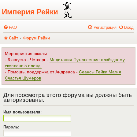
Регистрация
Империя Рейки
FAQ
Р
е
г
и
с
т
р
а
ц
и
я
Вход
Сайт
Форум Рейки
Мероприятия школы
- 6 августа - Четверг -
Медитация Путешествие к звёздному
скоплению плеяд,
- Помощь, поддержка от Андреаса -
Сеансы Рейки Магия
Счастья Шумеров
Для просмотра этого форума вы должны быть
авторизованы.
Имя пользователя:
Пароль: