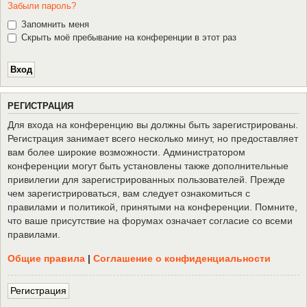
Забыли пароль?
Запомнить меня
Скрыть моё пребывание на конференции в этот раз
Р
Е
Г
И
С
Т
Р
А
Ц
И
Я
Для входа на конференцию вы должны быть зарегистрированы.
Регистрация занимает всего несколько минут, но предоставляет
вам более широкие возможности. Администратором
конференции могут быть установлены также дополнительные
привилегии для зарегистрированных пользователей. Прежде
чем зарегистрироваться, вам следует ознакомиться с
правилами и политикой, принятыми на конференции. Помните,
что ваше присутствие на форумах означает согласие со всеми
правилами.
Общие правила
|
Соглашение о конфиденциальности
Р
е
г
и
с
т
р
а
ц
и
я