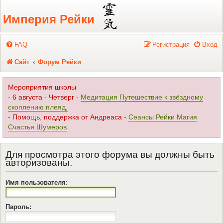
Регистрация
Империя Рейки
FAQ
Р
е
г
и
с
т
р
а
ц
и
я
Вход
Сайт
Форум Рейки
Мероприятия школы
- 6 августа - Четверг -
Медитация Путешествие к звёздному
скоплению плеяд,
- Помощь, поддержка от Андреаса -
Сеансы Рейки Магия
Счастья Шумеров
Для просмотра этого форума вы должны быть
авторизованы.
Имя пользователя:
Пароль: