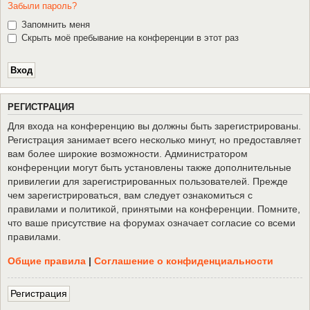
Забыли пароль?
Запомнить меня
Скрыть моё пребывание на конференции в этот раз
Р
Е
Г
И
С
Т
Р
А
Ц
И
Я
Для входа на конференцию вы должны быть зарегистрированы.
Регистрация занимает всего несколько минут, но предоставляет
вам более широкие возможности. Администратором
конференции могут быть установлены также дополнительные
привилегии для зарегистрированных пользователей. Прежде
чем зарегистрироваться, вам следует ознакомиться с
правилами и политикой, принятыми на конференции. Помните,
что ваше присутствие на форумах означает согласие со всеми
правилами.
Общие правила
|
Соглашение о конфиденциальности
Р
е
г
и
с
т
р
а
ц
и
я