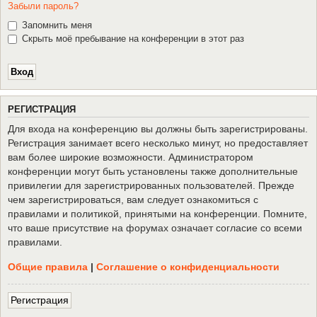
Забыли пароль?
Запомнить меня
Скрыть моё пребывание на конференции в этот раз
Р
Е
Г
И
С
Т
Р
А
Ц
И
Я
Для входа на конференцию вы должны быть зарегистрированы.
Регистрация занимает всего несколько минут, но предоставляет
вам более широкие возможности. Администратором
конференции могут быть установлены также дополнительные
привилегии для зарегистрированных пользователей. Прежде
чем зарегистрироваться, вам следует ознакомиться с
правилами и политикой, принятыми на конференции. Помните,
что ваше присутствие на форумах означает согласие со всеми
правилами.
Общие правила
|
Соглашение о конфиденциальности
Р
е
г
и
с
т
р
а
ц
и
я