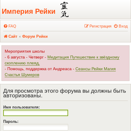
Регистрация
Империя Рейки
FAQ
Р
е
г
и
с
т
р
а
ц
и
я
Вход
Сайт
Форум Рейки
Мероприятия школы
- 6 августа - Четверг -
Медитация Путешествие к звёздному
скоплению плеяд,
- Помощь, поддержка от Андреаса -
Сеансы Рейки Магия
Счастья Шумеров
Для просмотра этого форума вы должны быть
авторизованы.
Имя пользователя:
Пароль: