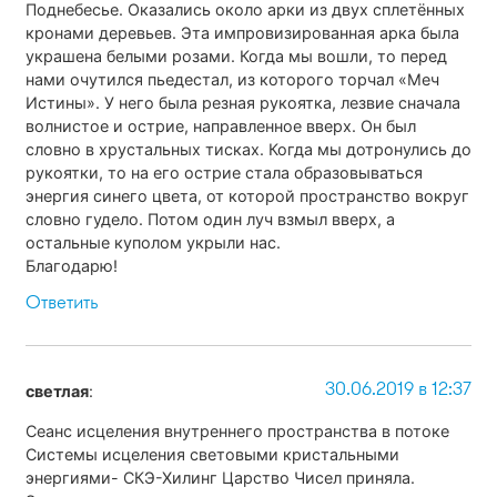
Поднебесье. Оказались около арки из двух сплетённых
кронами деревьев. Эта импровизированная арка была
украшена белыми розами. Когда мы вошли, то перед
нами очутился пьедестал, из которого торчал «Меч
Истины». У него была резная рукоятка, лезвие сначала
волнистое и острие, направленное вверх. Он был
словно в хрустальных тисках. Когда мы дотронулись до
рукоятки, то на его острие стала образовываться
энергия синего цвета, от которой пространство вокруг
словно гудело. Потом один луч взмыл вверх, а
остальные куполом укрыли нас.
Благодарю!
Ответить
30.06.2019 в 12:37
светлая
:
Сеанс исцеления внутреннего пространства в потоке
Системы исцеления световыми кристальными
энергиями- СКЭ-Хилинг Царство Чисел приняла.