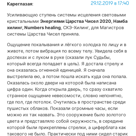
29.12.2019 в 17:40
Кареглазая
:
Усиливающую ступень системы исцеления световыми
кристальными
Энергиями Царства Чисел 2020, Намба
хилинг, Numbers healing
, СКЭ-Хилинг, для Магистров
системы Царства Чисел приняла.
Ощущение покалывания и лёгкого холодка по лицу и в
животе, потом вибрация по всему телу. Увидела себя в
доспехах и с луком в руке (сказали лук Судьбы,
который всегда попадает в цель). Я достала стрелу и
она оказалась огненной единицей. Я сначала
выстрелила ею, а потом пошла искать куда она попала.
Оказалась около двери на которой была написана
цифра один. Когда открыла дверь, то сразу охватило
странное ощущение невесомости, словно непонятно,
где пол, где потолок. Очутилась в пространстве среди
пушистых облаков. Показали огромные часы, если
можно их так назвать. Это сооружение было золотого
цвета и представляло собой окружность, в середине
которой были прикреплены стрелки, а циферблата как
такового не было. Практически под ними сидел старик