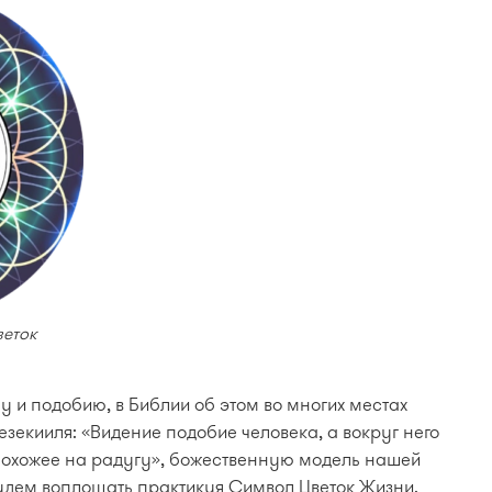
веток
у и подобию, в Библии об этом во многих местах
езекииля: «Видение подобие человека, а вокруг него
, похожее на радугу», божественную модель нашей
удем воплощать практикуя Символ Цветок Жизни.