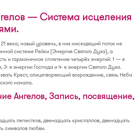
гелов — Система исцеления
ями.
21 века, новый уровень, в них нисходящий поток не
онной системе Рейки (Энергия Святого Духа), а
ть и гармоничное сплетение четырёх энергий: 1 — я
 3- я энергии Господа и 4- я энергии Святого Духа.
вать Крест, олицетворяющий возрождение, связь Неба
ского начала.
ие Ангелов, Запись, посвящение,
адцать лепестков, двенадцать кристаллов, двенадцать
ть символов любви.