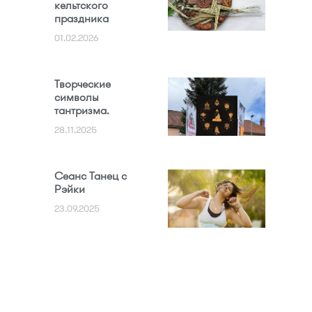
кельтского
праздника
01.02.2026
Творческие
символы
тантризма.
28.11.2025
Сеанс Танец с
Рэйки
23.09.2025