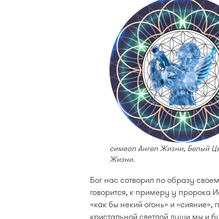
символ Ангел Жизни, Белый Ц
Жизни.
Бог нас сотворил по образу своем
говорится, к примеру у пророка И
«как бы некий огонь» и «сияние»
кристальной светлой души мы и б