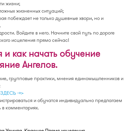
ти жизни;
ложных жизненных ситуаций;
ая побеждает не только душевные хвори, но и
.
рости. Войдите в него. Начните свой путь по дороге
ского исцеления прямо сейчас!
 и как начать обучение
яние Ангелов.
ние, групповые практики, мнения единомышленников и
:
 ЗДЕСЬ >>>
егистрироваться и обучатся индивидуально предлагаем
 в комментариях.
ла Уриила. Красное Пламя исцеления.